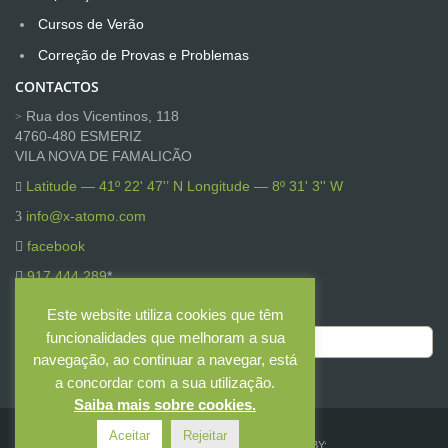
Cursos de Verão
Correção de Provas e Problemas
CONTACTOS
Rua dos Vicentinos, 118
4760-480 ESMERIZ
VILA NOVA DE FAMALICÃO
Latitude — 41º 22' 47'’ N Longitude — 8º 31' 3'' W
info@x-atomo.com
facebook
917 444 289
*
*Chamada para a rede móvel nacional
Este website utiliza cookies que têm
funcionalidades que melhoram a sua
Contacte-nos
navegação, ao continuar a navegar, está
a concordar com a sua utilização.
Saiba mais sobre cookies.
Aceitar
Rejeitar
© 2025 X-ATOMO - TODOS OS DIREITOS RESERVADOS. BY: