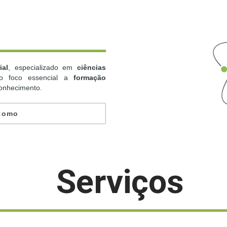
ial
, especializado em
ciências
o foco essencial a
formação
onhecimento.
Atomo
Serviços