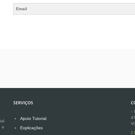
SERVIÇOS
C
R
4
Apoio Tutorial
al
V
 e
Explicações