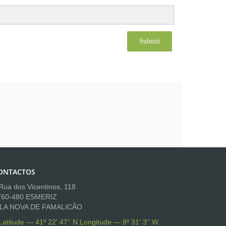
Submit
ONTACTOS
ua dos Vicentinos, 118
760-480 ESMERIZ
ILA NOVA DE FAMALICÃO
Latitude — 41º 22' 47'’ N Longitude — 8º 31' 3'' W