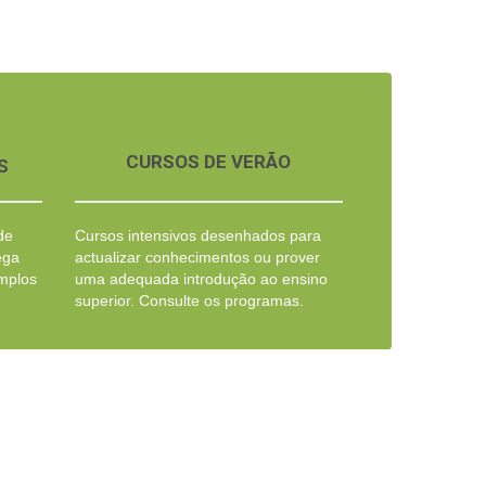
CURSOS DE VERÃO
S
de
Cursos intensivos desenhados para
ega
actualizar conhecimentos ou prover
emplos
uma adequada introdução ao ensino
superior. Consulte os programas.