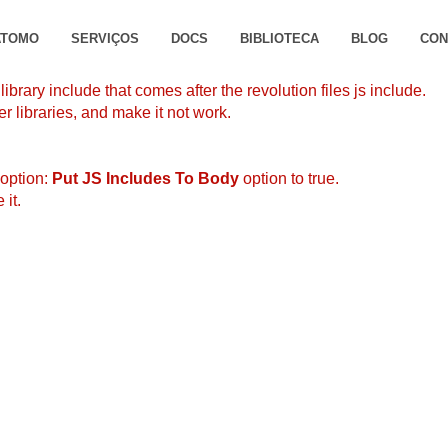
ATOMO
SERVIÇOS
DOCS
BIBLIOTECA
BLOG
CON
brary include that comes after the revolution files js include.
r libraries, and make it not work.
 option:
Put JS Includes To Body
option to true.
it.