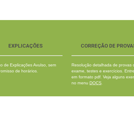
EXPLICAÇÕES
CORREÇÃO DE PROVA
ço de Explicações Avulso, sem
Resolução detalhada de provas 
omisso de horários.
exame, testes e exercícios. Entr
em formato pdf. Veja alguns ex
no menu
DOCS
.