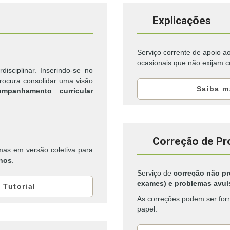
Explicações
Serviço corrente de apoio a
ocasionais que não exijam co
disciplinar. Inserindo-se no
procura consolidar uma visão
Saiba m
ompanhamento curricular
Correção de Pr
 mas em versão coletiva para
nos
.
Serviço de
correção não pr
exames) e problemas avul
 Tutorial
As correções podem ser for
papel.